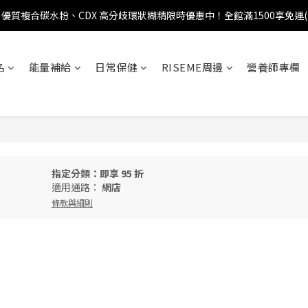
優質複合碳水粉、CDX 高分歧環狀糊精限時優惠中！全館滿1500享免運
名
能量補給
日常保健
RISEME周邊
營養師專欄
指定分類：即享 95 折
適用通路：
網店
條款與細則