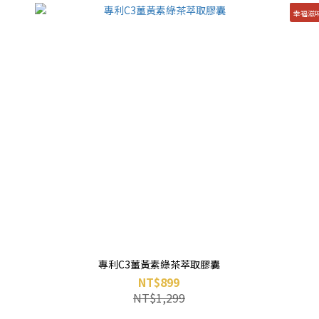
幸福滋
專利C3薑黃素綠茶萃取膠囊
NT$899
NT$1,299