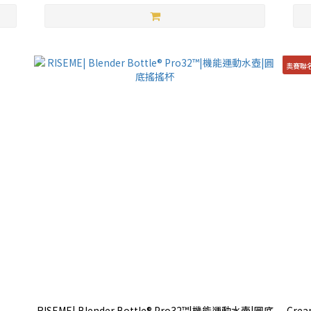
奧賽聯
RISEME| Blender Bottle® Pro32™|機能運動水壺|圓底
Cre