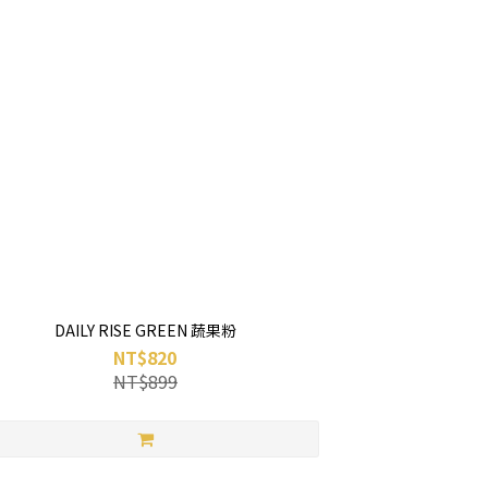
DAILY RISE GREEN 蔬果粉
NT$820
NT$899