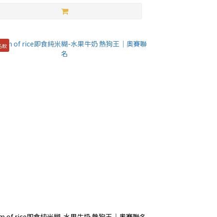
名款
am of rice即食純米糊-水果牛奶 熱狗王｜奧賽聯名