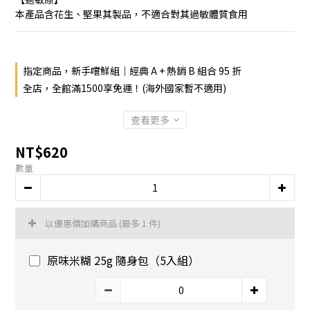
本產品含花生、堅果其製品，不適合對其過敏體質食用
指定商品，新手嚐鮮組｜經典 A + 熱銷 B 組合 95 折
全店，全館滿1500享免運！(海外國家暫不適用)
查看更多
NT$620
數量
以優惠價加購商品
(最多 1 件)
原味米糊 25g 隨身包（5入組）