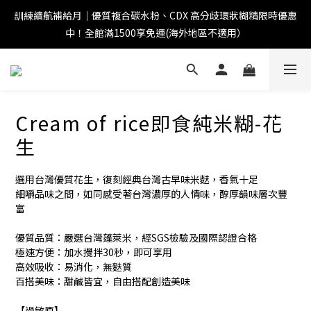
訓練續航補給月｜優質複合碳水粉、CDX 高分歧環狀糊精限時優惠
中！全館滿1500享免運(海外地區不適用）
Cream of rice即食純米糊-花
生
選用台灣優質花生，復刻經典台灣古早味米麩，香氣十足
細嚼品味之間，如同感受著台灣濃厚的人情味，醇厚韻味層次豐
富
優質品質：嚴選台灣蓬萊米，經SGS檢驗及國際認證合格
極速方便：加水攪拌30秒，即可享用
高效吸收：易消化，無麩質
百搭美味：甜鹹皆宜，自由搭配創造美味
【過敏原】