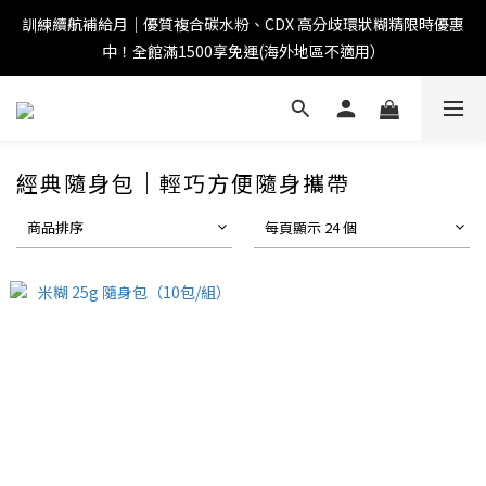
訓練續航補給月｜優質複合碳水粉、CDX 高分歧環狀糊精限時優惠
中！全館滿1500享免運(海外地區不適用）
經典隨身包｜輕巧方便隨身攜帶
商品排序
每頁顯示 24 個