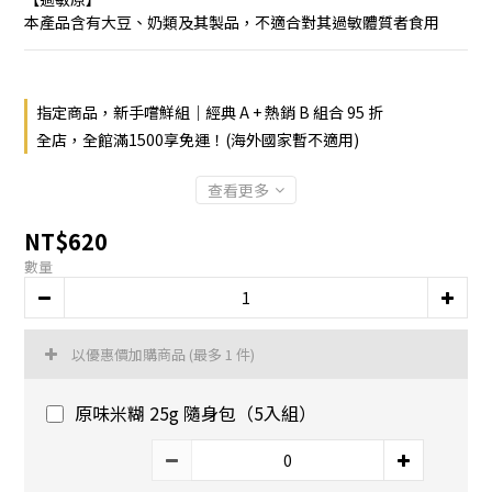
本產品含有大豆、奶類及其製品，不適合對其過敏體質者食用
指定商品，新手嚐鮮組｜經典 A + 熱銷 B 組合 95 折
全店，全館滿1500享免運！(海外國家暫不適用)
查看更多
NT$620
數量
以優惠價加購商品
(最多 1 件)
原味米糊 25g 隨身包（5入組）