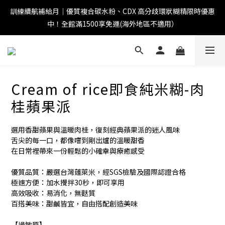
訓練續航補給月｜優質複合碳水粉、CDX 高分歧環狀糊精限時優惠
中！全館滿1500享免運(海外地區不適用）
Cream of rice即食純米糊-肉
桂蘋果派
選用香甜蘋果與溫暖肉桂，復刻經典蘋果派的迷人風味
舌尖的每一口，都像嚐到剛出爐的溫暖甜香
在日常裡帶來一份輕鬆的小確幸與療癒感受
優質品質：嚴選台灣蓬萊米，經SGS檢驗及國際認證合格
極速方便：加水攪拌30秒，即可享用
高效吸收：易消化，無麩質
百搭美味：甜鹹皆宜，自由搭配創造美味
【過敏原】