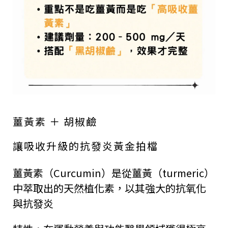
薑黃素 ＋ 胡椒鹼
讓吸收升級的
抗發炎黃金拍檔
薑黃素（Curcumin）是從薑黃（turmeric）
中萃取出的天然植化素，以其強大的抗氧化
與抗發炎