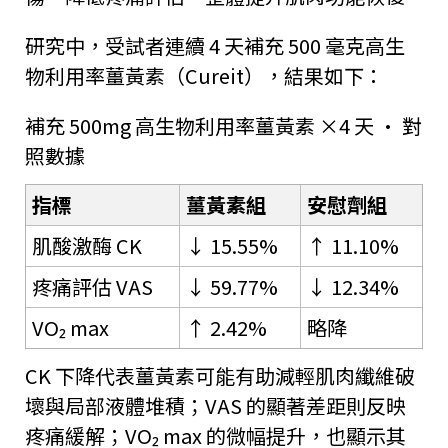
研究中，受試者連續 4 天補充 500 毫克高生
物利用率薑黃素（Cureit），結果如下：
補充 500mg 高生物利用率薑黃素 ×4 天 · 對
照數據
指標
薑黃素組
安慰劑組
肌酸激酶 CK
↓ 15.55%
↑ 11.10%
疼痛評估 VAS
↓ 59.77%
↓ 12.34%
VO₂ max
↑ 2.42%
略降
CK 下降代表薑黃素可能有助減輕肌肉纖維破
壞與局部液體堆積；VAS 的顯著差距則反映
疼痛緩解；VO₂ max 的微幅提升，也顯示其