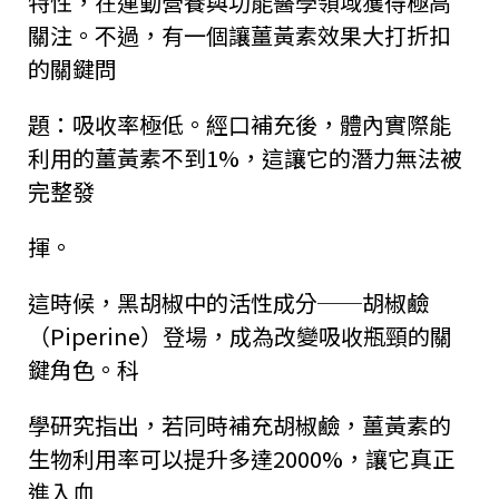
特性，在運動營養與功能醫學領域獲得極高
關注。不過，有一個讓薑黃素效果大打折扣
的關鍵問
題：吸收率極低。經口補充後，體內實際能
利用的薑黃素不到1%，這讓它的潛力無法被
完整發
揮。
這時候，黑胡椒中的活性成分──
胡椒鹼
（Piperine）登場，成為改變吸收瓶頸的關
鍵角色。科
學研究指出，若同時補充胡椒鹼，薑黃素的
生物利用率可以提升多達2000%
，讓它真正
進入血