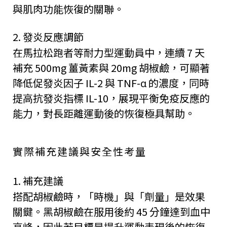
與肌肉功能恢復的關聯。
2. 發炎反應調節
在馬拉松跑者等耐力型運動員中，連續 7 天
補充 500mg 薑黃素與 20mg 胡椒鹼，可顯著
降低促發炎因子 IL-2 與 TNF-α 的濃度，同時
提高抗發炎指標 IL-10，展現平衡免疫反應的
能力，對長距離運動後的恢復極具幫助。
實際補充建議與安全性考量
1. 補充建議
搭配胡椒鹼時，「時機」與「劑量」是效果
關鍵。黑胡椒鹼在服用後約 45 分鐘達到血中
高峰，因此若目標是提升運動表現後的恢復