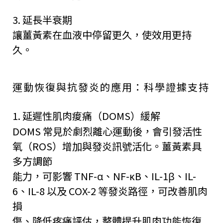
3. 延長半衰期
讓薑黃素在血液中停留更久，使效用更持
久。
運動恢復與抗發炎的應用：科學證據支持
1. 延遲性肌肉痠痛（DOMS）緩解
DOMS 常見於劇烈離心運動後，會引發活性
氧（ROS）增加與發炎訊號活化。薑黃素具
多方調節
能力，可影響 TNF-α、NF-κB、IL-1β、IL-
6、IL-8 以及 COX-2 等發炎路徑，可改善肌肉
損
傷、降低疼痛評估，整體提升肌肉功能恢復