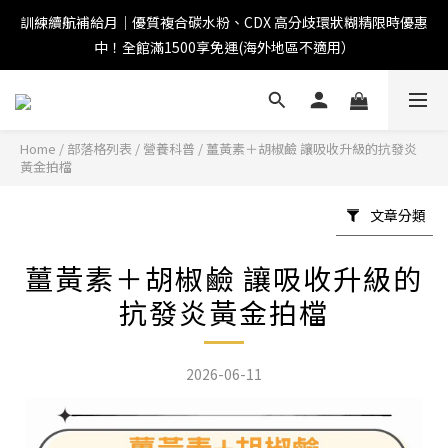
訓練續航補給月｜優質複合碳水粉、CDX 高分歧環狀糊精限時優惠
中！全館滿1500享免運(海外地區不適用）
Home
/
部落格列表
/
營養科普
/
薑黃素＋胡椒鹼 讓吸收升級的抗發炎
黃金拍檔
文章分類
薑黃素＋胡椒鹼 讓吸收升級的
抗發炎黃金拍檔
2026-06-11