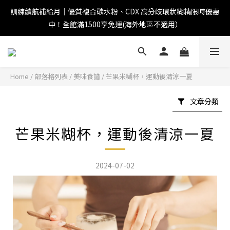
訓練續航補給月｜優質複合碳水粉、CDX 高分歧環狀糊精限時優惠
中！全館滿1500享免運(海外地區不適用）
Home
/
部落格列表
/
美味食譜
/
芒果米糊杯，運動後清涼一夏
文章分類
芒果米糊杯，運動後清涼一夏
2024-07-02