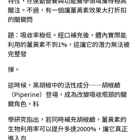
特性，在運動營養與功能醫學領域獲得極高
關注。不過，有一個讓薑黃素效果大打折扣
的關鍵問
題：吸收率極低。經口補充後，體內實際能
利用的薑黃素不到1%，這讓它的潛力無法被
完整發
揮。
這時候，黑胡椒中的活性成分──
胡椒鹼
（Piperine）登場，成為改變吸收瓶頸的關
鍵角色。科
學研究指出，若同時補充胡椒鹼，薑黃素的
生物利用率可以提升多達2000%
，讓它真正
進入血