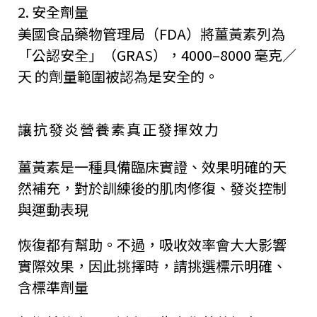
2. 安全劑量
美國食品藥物管理局（FDA）將薑黃素列為
「公認安全」（GRAS），4000–8000 毫克／
天 的劑量範圍被認為是安全的。
讓抗發炎營養素真正發揮效力
薑黃素是一種具備臨床實證、效果明確的天
然補充，對於訓練後的肌肉修復、發炎控制
與運動表現
恢復都有幫助。不過，吸收效率會大大影響
實際效果，因此挑擇時，請挑選標示明確、
含標準劑量