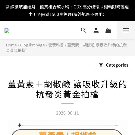
訓練續航補給月｜優質複合碳水粉、CDX 高分歧環狀糊精限時優惠
中！全館滿1500享免運(海外地區不適用）
Home
/
Blog list page
/
營養科普
/
薑黃素＋胡椒鹼 讓吸收升級的抗發
炎黃金拍檔
Categories
薑黃素＋胡椒鹼 讓吸收升級的
抗發炎黃金拍檔
2026-06-11