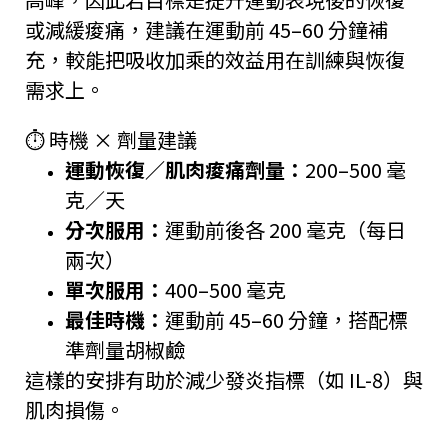
或減緩痠痛，建議在運動前 45–60 分鐘補
充，較能把吸收加乘的效益用在訓練與恢復
需求上。
⏱ 時機 × 劑量建議
運動恢復／肌肉痠痛劑量：
200–500 毫
克／天
分次服用：
運動前後各 200 毫克（每日
兩次）
單次服用：
400–500 毫克
最佳時機：
運動前 45–60 分鐘，搭配標
準劑量胡椒鹼
這樣的安排有助於減少發炎指標（如 IL-8）與
肌肉損傷。