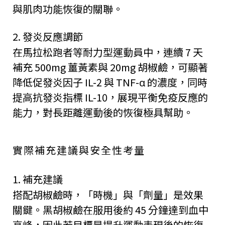
與肌肉功能恢復的關聯。
2. 發炎反應調節
在馬拉松跑者等耐力型運動員中，連續 7 天
補充 500mg 薑黃素與 20mg 胡椒鹼，可顯著
降低促發炎因子 IL-2 與 TNF-α 的濃度，同時
提高抗發炎指標 IL-10，展現平衡免疫反應的
能力，對長距離運動後的恢復極具幫助。
實際補充建議與安全性考量
1. 補充建議
搭配胡椒鹼時，「時機」與「劑量」是效果
關鍵。黑胡椒鹼在服用後約 45 分鐘達到血中
高峰，因此若目標是提升運動表現後的恢復