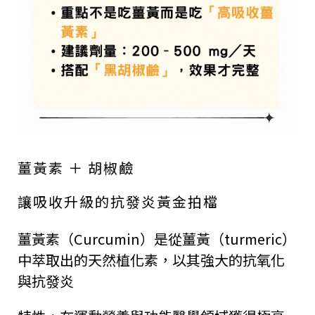
薑黃素 ＋ 胡椒鹼
讓吸收升級的
抗發炎黃金拍檔
薑黃素（Curcumin）是從薑黃（turmeric）
中萃取出的天然植化素，以其強大的抗氧化
與抗發炎