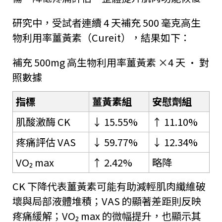
研究中，受試者連續 4 天補充 500 毫克高生
物利用率薑黃素（Cureit），結果如下：
補充 500mg 高生物利用率薑黃素 ×4 天 · 對
照數據
指標
薑黃素組
安慰劑組
肌酸激酶 CK
↓ 15.55%
↑ 11.10%
疼痛評估 VAS
↓ 59.77%
↓ 12.34%
VO₂ max
↑ 2.42%
略降
CK 下降代表薑黃素可能有助減輕肌肉纖維破
壞與局部液體堆積；VAS 的顯著差距則反映
疼痛緩解；VO₂ max 的微幅提升，也顯示其