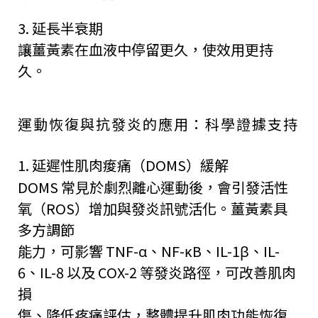
3. 延長半衰期
讓薑黃素在血液中停留更久，使效用更持
久。
運動恢復與抗發炎的應用：科學證據支持
1. 延遲性肌肉痠痛（DOMS）緩解
DOMS 常見於劇烈離心運動後，會引發活性
氧（ROS）增加與發炎訊號活化。薑黃素具
多方調節
能力，可影響 TNF-α、NF-κB、IL-1β、IL-
6、IL-8 以及 COX-2 等發炎路徑，可改善肌肉
損
傷、降低疼痛評估，整體提升肌肉功能恢復