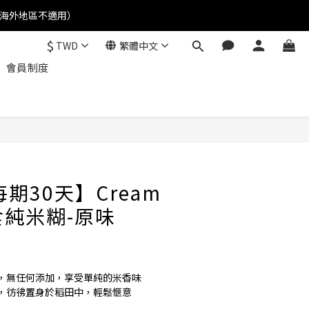
(海外地區不適用）
$
TWD
繁體中文
會員制度
立即購買
期30天】Cream
e即食純米糊-原味
，無任何添加，享受單純的米香味
，彷彿置身於稻田中，輕鬆愜意