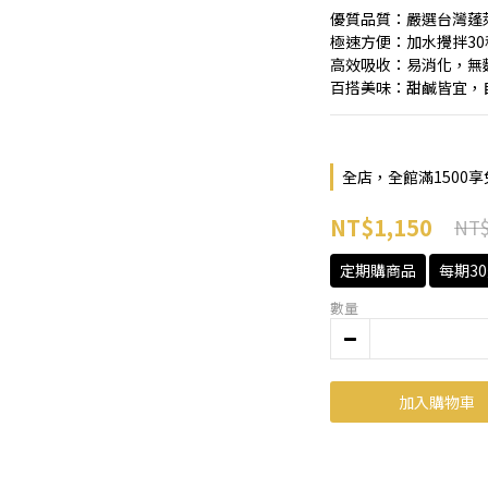
優質品質：嚴選台灣蓬
極速方便：加水攪拌3
高效吸收：易消化，無
百搭美味：甜鹹皆宜，
全店，全館滿1500
NT$1,150
NT$
定期購商品
每期3
數量
加入購物車