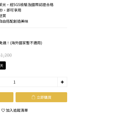
萊米，經SGS檢驗及國際認證合格
0秒，即可享用
麩質
自由搭配創造美味
享免運！(海外國家暫不適用)
1,200
0天
立即購買
加入追蹤清單