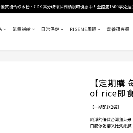
優質複合碳水粉、CDX 高分歧環狀糊精限時優惠中！全館滿1500享免運
名
能量補給
日常保健
RISEME周邊
營養師專欄
【定期購 每
of ric
【一期配送2袋】
純淨的優質台灣蓬萊米
口感像粥卻又比粥細膩