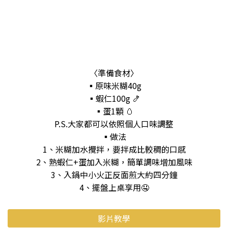
〈準備食材〉
▪️原味米糊40g
▪️蝦仁100g 🍤
▪️蛋1顆 🥚
P.S.大家都可以依照個人口味調整
▪️做法
1、米糊加水攪拌，要拌成比較稠的口感
2、熟蝦仁+蛋加入米糊，簡單調味增加風味
3、入鍋中小火正反面煎大約四分鐘
4、擺盤上桌享用🤤
影片教學