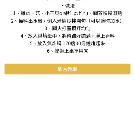
▪️做法
1、雞肉、菇、小干貝or蝦仁炒均勻，關蓋慢慢悶熟
2、備料出水後，倒入米糊炒拌均勻（可以適時加水）
3、關火打蛋攪拌均勻
4、放入烘培紙中，將料鋪好鋪滿，灑上香料
5、放入氣炸鍋 170度30分鐘烤起來
6、擺盤上桌享用🤤
影片教學