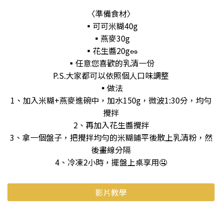
〈準備食材〉
▪️可可米糊40g
▪️燕麥30g
▪️花生醬20g🥜
▪️任意您喜歡的乳清一份
P.S.大家都可以依照個人口味調整
▪️做法
1、加入米糊+燕麥進碗中，加水150g，微波1:30分，均勻
攪拌
2、再加入花生醬攪拌
3、拿一個盤子，把攪拌均勻的米糊鋪平後散上乳清粉，然
後畫線分隔
4、冷凍2小時，擺盤上桌享用🤤
影片教學