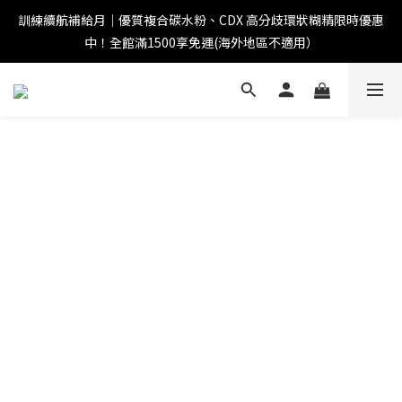
訓練續航補給月｜優質複合碳水粉、CDX 高分歧環狀糊精限時優惠
中！全館滿1500享免運(海外地區不適用）