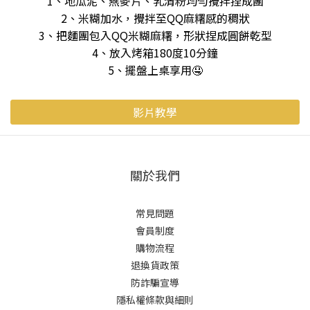
1、地瓜泥、燕麥片、乳清粉均勻攪拌捏成團
2、米糊加水，攪拌至QQ麻糬感的稠狀
3、把麵團包入QQ米糊麻糬，形狀捏成圓餅乾型
4、放入烤箱180度10分鐘
5、擺盤上桌享用🤤
影片教學
關於我們
常見問題
會員制度
購物流程
退換貨政策
防詐騙宣導
隱私權條款與細則