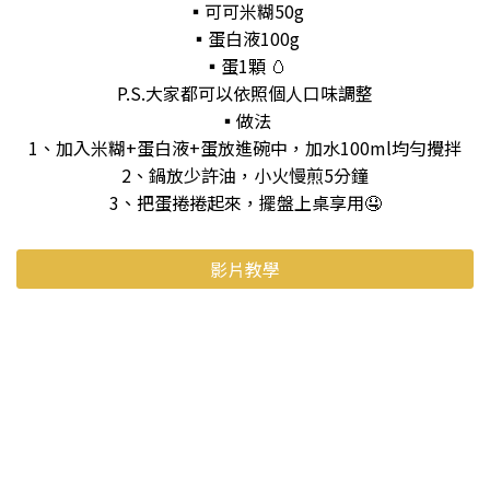
▪️可可米糊50g
▪️蛋白液100g
▪️蛋1顆 🥚
P.S.大家都可以依照個人口味調整
▪️做法
1、加入米糊+蛋白液+蛋放進碗中，加水100ml均勻攪拌
2、鍋放少許油，小火慢煎5分鐘
3、把蛋捲捲起來，擺盤上桌享用🤤
影片教學