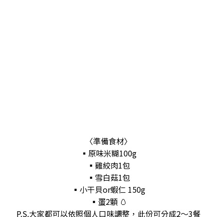
〈準備食材〉
▪️原味米糊100g
▪️雞絞肉1包
▪️雪白菇1包
▪️小干貝or蝦仁 150g
▪️蛋2顆 🥚
P.S.大家都可以依照個人口味調整，此份可分成2～3餐