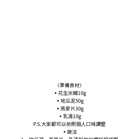
〈準備食材〉
▪️花生米糊10g
▪️地瓜泥50g
▪️燕麥片30g
▪️乳清10g
P.S.大家都可以依照個人口味調整
▪️做法