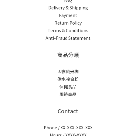
FAQ
Delivery & Shipping
Payment
Return Policy
Terms & Conditions
Anti-Fraud Statement
商品分類
即食純米糊
碳水複合粉
保健食品
周邊商品
Contact
Phone / XX-XXX-XXX-XXX
Hours / XXXX-XXXX