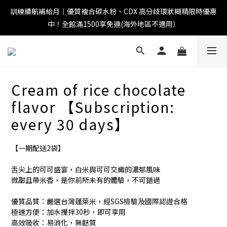
訓練續航補給月｜優質複合碳水粉、CDX 高分歧環狀糊精限時優惠
中！全館滿1500享免運(海外地區不適用）
Cream of rice chocolate
flavor 【Subscription:
every 30 days】
【一期配送2袋】
舌尖上的可可盛宴，白米與可可交織的濃郁風味
微甜且帶米香，是你前所未有的體驗，不可錯過
優質品質：嚴選台灣蓬萊米，經SGS檢驗及國際認證合格
極速方便：加水攪拌30秒，即可享用
高效吸收：易消化，無麩質