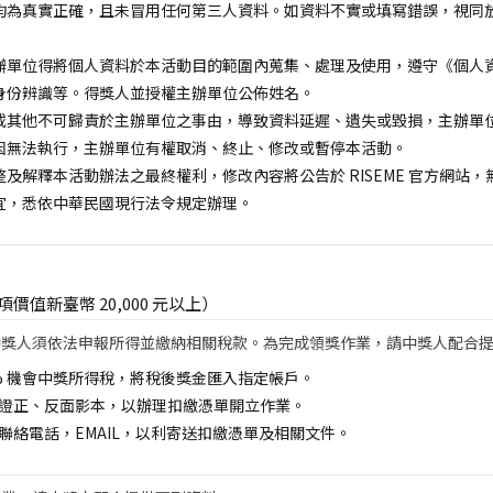
均為真實正確，且未冒用任何第三人資料。如資料不實或填寫錯誤，視同
辦單位得將個人資料於本活動目的範圍內蒐集、處理及使用，遵守《個人
身份辨識等。得獎人並授權主辦單位公佈姓名。
或其他不可歸責於主辦單位之事由，導致資料延遲、遺失或毀損，主辦單
因無法執行，主辦單位有權取消、終止、修改或暫停本活動。
及解釋本活動辦法之最終權利，修改內容將公告於 RISEME 官方網站
宜，悉依中華民國現行法令規定辦理。
值新臺幣 20,000 元以上）
中獎人須依法申報所得並繳納相關稅款。為完成領獎作業，請中獎人配合
0% 機會中獎所得稅，將稅後獎金匯入指定帳戶。
證正、反面影本，以辦理扣繳憑單開立作業。
聯絡電話，EMAIL，以利寄送扣繳憑單及相關文件。