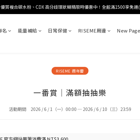
優質複合碳水粉、CDX 高分歧環狀糊精限時優惠中！全館滿1500享免運
聯名
能量補給
日常保健
RISEME周邊
New Pag
RISEME 週年慶
一番賞｜滿額抽抽樂
活動期間 2026 / 6 / 1（一）00:00 ─ 2026 / 6 / 10（三）23:59
E 官方網站單筆消費滿 NT$3,600