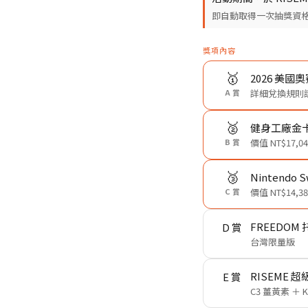
即自動取得一次抽獎資
獎項內容
🥇
2026 美國奧
A 賞
詳細兌換規則請
🥈
健身工廠金卡會
B 賞
價值 NT$17,04
🥉
Nintendo S
C 賞
價值 NT$14,38
FREEDOM
D 賞
台灣限量版
RISEME 
E 賞
C3 薑黃素 ＋ 