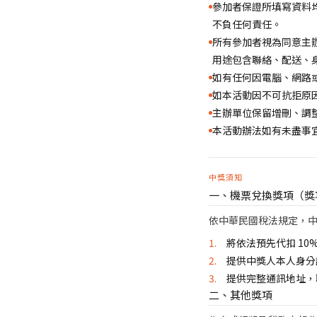
參加者保證所填寫資料
不負任何責任。
所有參加者視為同意主
用途包含聯絡、配送、
如有任何因電腦、網路
如本活動因不可抗拒原
主辦單位保留增刪、調整
本活動辦法如有未盡事
中獎須知
一、機票兌換獎項（獎項價
依中華民國稅法規定，
將依法預先代扣 1
提供中獎人本人身分
提供完整通訊地址，
二、其他獎項