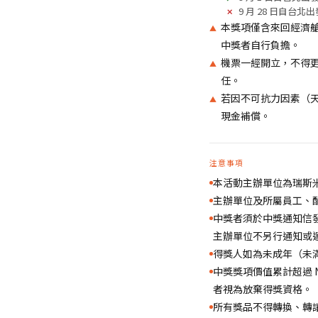
9 月 28 日自台
本獎項僅含來回經濟
中獎者自行負擔。
機票一經開立，不得
任。
若因不可抗力因素（
現金補償。
注意事項
本活動主辦單位為瑞斯
主辦單位及所屬員工、
中獎者須於中獎通知信發
主辦單位不另行通知或
得獎人如為未成年（未
中獎獎項價值累計超過 N
者視為放棄得獎資格。
所有獎品不得轉換、轉