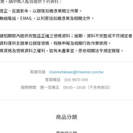
作業，請中獎人配合提供下列資料：
證正、反面影本，以辦理扣繳憑單開立作業。
聯絡電話，EMAIL，以利寄送扣繳憑單及相關文件。
通知期限內提供完整且正確之領獎資料；逾期、資料不完整或不符規定者
資料僅供主辦單位辦理領獎、稅務申報及相關行政作業使用。
獎資格及領獎資料之權利，如有未盡事宜，悉依相關法令規定辦理。
客服信箱
risemetaiwan@riseme.com.tw
客服電話 (03) 9870-356
服務時間 週一至週五 09:00 – 18:00（不含例假日）
商品分類
即食純米糊