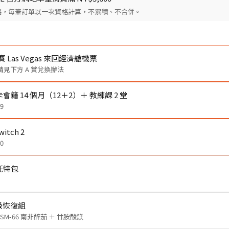
格，每筆訂單以一次資格計算，不累積、不合併。
賽 Las Vegas 來回經濟艙機票
見下方 A 賞兌換辦法
籍 14 個月（12＋2）＋ 教練課 2 堂
9
witch 2
0
 托特包
超級恢復組
KSM-66 南非醉茄 ＋ 甘胺酸鎂