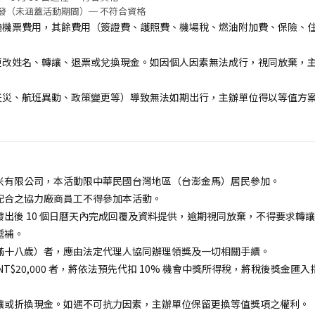
北出發（未涵蓋活動期間）─ 不符合資格
艙機票費用，其餘費用（簽證費、護照費、機場稅、燃油附加費、保險、
更改姓名、轉讓、退票或兌換現金。如因個人因素無法成行，視同放棄，
天災、航班異動、政策變更等）導致無法如期出行，主辦單位得以等值方
米有限公司，本活動限中華民國台灣地區（台澎金馬）居民參加。
配合之協力廠商員工不得參加本活動。
出後 10 個日曆天內完成回覆及資料提供，逾期視同放棄，不得要求轉
遞補。
滿十八歲）者，應由法定代理人協同辦理領獎及一切相關手續。
T$20,000 者，將依法預先代扣 10% 機會中獎所得稅，將稅後獎金
讓或折換現金。如遇不可抗力因素，主辦單位保留更換等值獎項之權利。