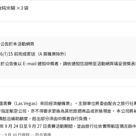
食純米糊 ×3 袋
20 公告於本活動網頁
6/7/15 前完成寄送（A 賞機票除外）
公告後以 E-mail 通知中獎者，請依通知信說明至活動網頁填妥領獎
美國奧賽（Las Vegas）來回經濟艙機票」。主辦單位將委由配合之旅行
行指定航空公司，亦不得要求更換為其他旅遊商品或折換現金。 本公司將
實際票價超出補助額度，超出部分須由中獎者自行負擔。
 年 9 月 24 日至 9 月 27 日奧賽活動期間，並由旅行社依實際航班情況
發、9 月 30 日返程 ─ 符合資格