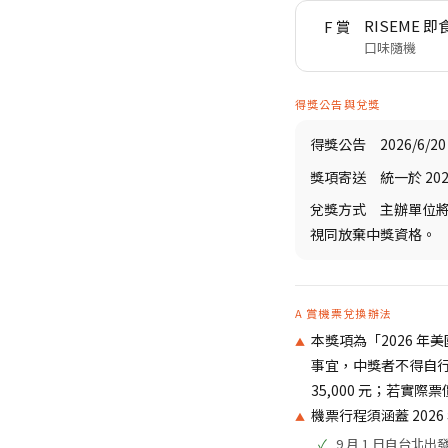
RISEME 即
F 賞
口味隨機
得獎公告與兌獎
得獎公告
2026/6/
獎項寄送
統一於 202
兌獎方式
主辦單位將於
視同放棄中獎資格。
A 賞機票兌換辦法
本獎項為「2026 年
事宜，中獎者不得自
35,000 元；若
機票行程須涵蓋 2026
9 月 1 日自台北出