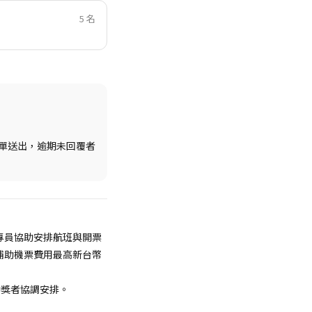
5 名
表單送出，逾期未回覆者
社專員協助安排航班與開票
補助機票費用最高新台幣
與中獎者協調安排。