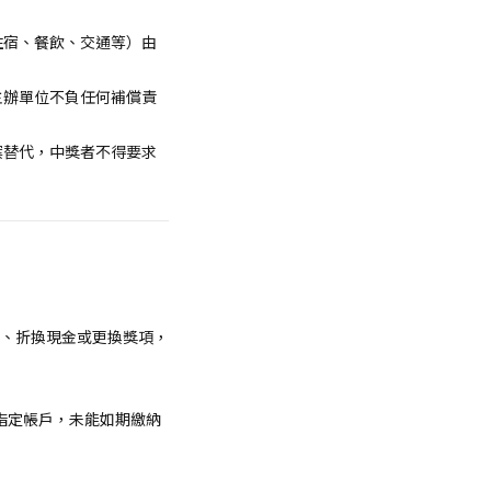
住宿、餐飲、交通等）由
主辦單位不負任何補償責
案替代，中獎者不得要求
讓、折換現金或更換獎項，
匯入指定帳戶，未能如期繳納