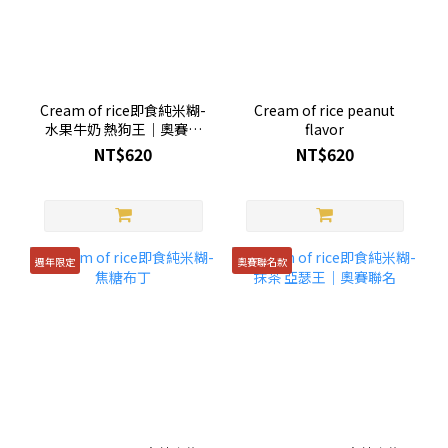
Cream of rice即食純米糊-
Cream of rice peanut
水果牛奶 熱狗王｜奧賽聯
flavor
名
NT$620
NT$620
週年限定
奧賽聯名款