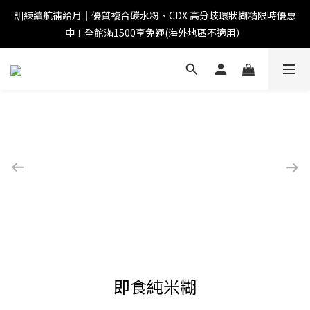
訓練續航補給月｜優質複合碳水粉、CDX 高分歧環狀糊精限時優惠
中！全館滿1500享免運(海外地區不適用）
即食純米糊